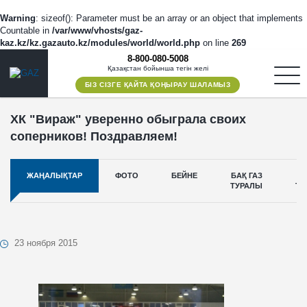
Warning
: sizeof(): Parameter must be an array or an object that implements
Countable in
/var/www/vhosts/gaz-
kaz.kz/kz.gazauto.kz/modules/world/world.php
on line
269
8-800-080-5008
Қазақстан бойынша тегін желі
БІЗ СІЗГЕ ҚАЙТА ҚОҢЫРАУ ШАЛАМЫЗ
ХК "Вираж" уверенно обыграла своих
соперников! Поздравляем!
ЖАҢАЛЫҚТАР
ФОТО
БЕЙНЕ
БАҚ ГАЗ
ТУРАЛЫ
ТӘ
23 ноября 2015