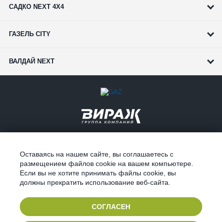
САДКО NEXT 4Х4
ГАЗЕЛЬ CITY
ВАЛДАЙ NEXT
ҮЛГІ СЕРИЯСЫ
КОРПОРАТИВТІК КЛИЕНТТЕРГЕ
ҚЫЗМЕТ
ДИЛЕРЛІК ЖЕЛІ
Оставаясь на нашем сайте, вы соглашаетесь с
размещением файлов cookie на вашем компьютере.
БӨЛШЕКТЕР
СҰРАҚ ҚОЮ
Если вы не хотите принимать файлы cookie, вы
НЕСИЕ ЖӘНЕ ЛИЗИНГ
КОНФЕДЕНЦИАЛДЫҚ
должны прекратить использование веб-сайта.
СОГЛАСЕН
2019 ©
Продвижение инстаграм Алматы
компания 4like.kz