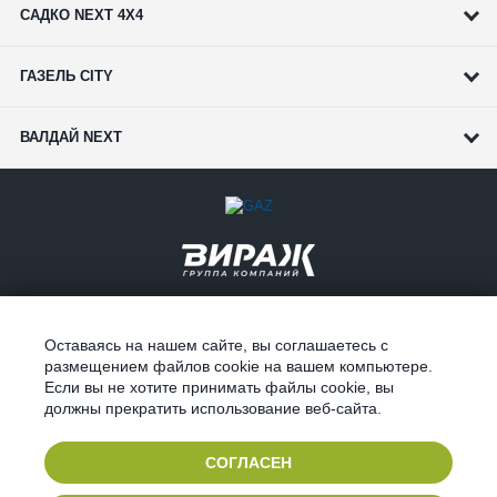
САДКО NEXT 4Х4
ГАЗЕЛЬ CITY
ВАЛДАЙ NEXT
ҮЛГІ СЕРИЯСЫ
КОРПОРАТИВТІК КЛИЕНТТЕРГЕ
ҚЫЗМЕТ
ДИЛЕРЛІК ЖЕЛІ
Оставаясь на нашем сайте, вы соглашаетесь с
размещением файлов cookie на вашем компьютере.
БӨЛШЕКТЕР
СҰРАҚ ҚОЮ
Если вы не хотите принимать файлы cookie, вы
НЕСИЕ ЖӘНЕ ЛИЗИНГ
КОНФЕДЕНЦИАЛДЫҚ
должны прекратить использование веб-сайта.
СОГЛАСЕН
2019 ©
Продвижение инстаграм Алматы
компания 4like.kz